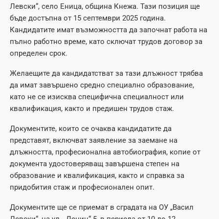
Левски“, село Еница, община Кнежа. Тази позиция ще
бъде достъпна от 15 септември 2025 година.
Кандидатите имат възможността да започнат работа на
пълно работно време, като сключат трудов договор за
определен срок.
Желаещите да кандидатстват за тази длъжност трябва
да имат завършено средно специално образование,
като не се изисква специфична специалност или
квалификация, както и предишен трудов стаж.
Документите, които се очаква кандидатите да
представят, включват заявление за заемане на
длъжността, професионална автобиография, копие от
документа удостоверяващ завършена степен на
образование и квалификация, както и справка за
придобития стаж и професионален опит.
Документите ще се приемат в сградата на ОУ „Васил
Левски“, на ул. „Ленин“ 5, в периода от 10 до 12