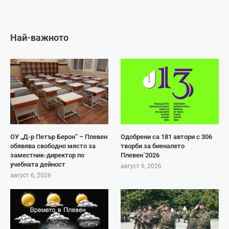
Най-важното
ОУ „Д-р Петър Берон“ – Плевен
Одобрени са 181 автори с 306
обявява свободно място за
творби за биеналето
заместник-директор по
Плевен`2026
учебната дейност
август 6, 2026
август 6, 2026