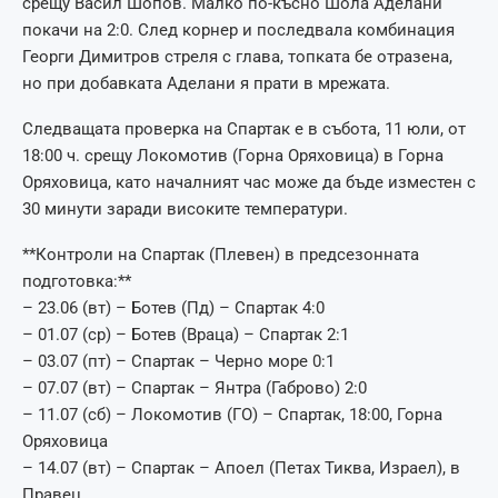
срещу Васил Шопов. Малко по-късно Шола Аделани
покачи на 2:0. След корнер и последвала комбинация
Георги Димитров стреля с глава, топката бе отразена,
но при добавката Аделани я прати в мрежата.
Следващата проверка на Спартак е в събота, 11 юли, от
18:00 ч. срещу Локомотив (Горна Оряховица) в Горна
Оряховица, като началният час може да бъде изместен с
30 минути заради високите температури.
**Контроли на Спартак (Плевен) в предсезонната
подготовка:**
– 23.06 (вт) – Ботев (Пд) – Спартак 4:0
– 01.07 (ср) – Ботев (Враца) – Спартак 2:1
– 03.07 (пт) – Спартак – Черно море 0:1
– 07.07 (вт) – Спартак – Янтра (Габрово) 2:0
– 11.07 (сб) – Локомотив (ГО) – Спартак, 18:00, Горна
Оряховица
– 14.07 (вт) – Спартак – Апоел (Петах Тиква, Израел), в
Правец