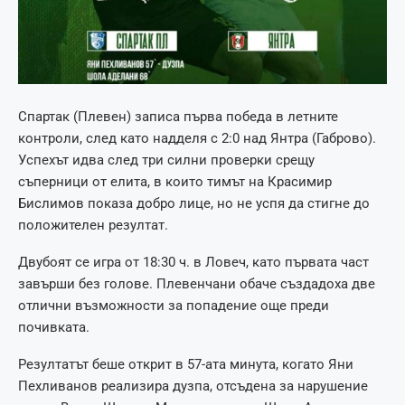
Спартак (Плевен) записа първа победа в летните
контроли, след като надделя с 2:0 над Янтра (Габрово).
Успехът идва след три силни проверки срещу
съперници от елита, в които тимът на Красимир
Бислимов показа добро лице, но не успя да стигне до
положителен резултат.
Двубоят се игра от 18:30 ч. в Ловеч, като първата част
завърши без голове. Плевенчани обаче създадоха две
отлични възможности за попадение още преди
почивката.
Резултатът беше открит в 57-ата минута, когато Яни
Пехливанов реализира дузпа, отсъдена за нарушение