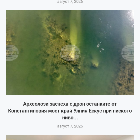
август 7, 2026
Археолози заснеха с дрон останките от
Константиновия мост край Улпия Ескус при ниското
ниво...
август 7, 2026