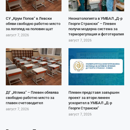
СУ „Крум Попов“ в Левски
Неонатологията в УМБАЛ „Д-р
обяви свободно работно място
Георги Странски“ – Плевен
за логопед на половин щат
получи модерна система за
терморегулация и фототерапия
август 7, 2026
август 7, 2026
ДГ „Иглика“ – Плевен обявява
Плевен представя завършен
свободно работно място за
проект за втори линеен
главен счетоводител
ускорител в УМБАЛ „Д-р
Георги Странски“
август 7, 2026
август 7, 2026