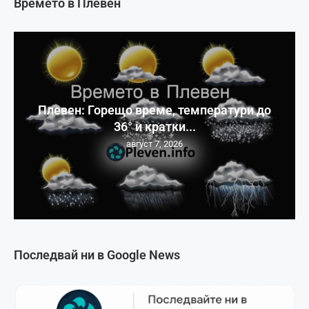
Времето в Плевен
Плевен: Горещо време, температури до
36° и кратки...
август 7, 2026
Последвай ни в Google News