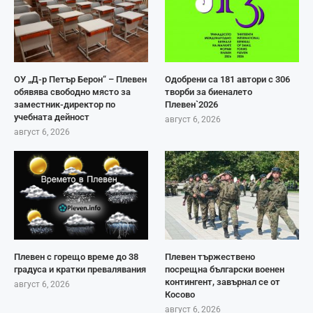
ОУ „Д-р Петър Берон“ – Плевен
Одобрени са 181 автори с 306
обявява свободно място за
творби за биеналето
заместник-директор по
Плевен`2026
учебната дейност
август 6, 2026
август 6, 2026
Плевен с горещо време до 38
Плевен тържествено
градуса и кратки превалявания
посрещна български военен
контингент, завърнал се от
август 6, 2026
Косово
август 6, 2026