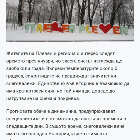
Жителите на Плевен и региона с интерес следят
времето през януари, но засега снегът изглежда ще
заобиколи града. Въпреки температурите около 0
градуса, синоптиците не предвиждат значителни
снеговалежи. Единствено във вторник е възможно да
има краткотраен сняг, но той няма да доведе до
натрупване на снежна покривка.
Прогнозата обаче е динамична, предупреждават
специалистите, и е възможно да настъпят промени в
следващите дни. В същото време, снеговалежи вече
има в югозападна България, където зимната