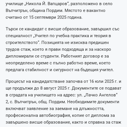
училище „Никола Й. Вапцаров“, разположено в село
Вълчитрън, община Пордим. Мястото е вакантно
считано от 15 септември 2025 година.
Търси се кандидат с висше образование, завършил със
специалност „Учител по учебна практика и теория в
строителството“. Позицията не изисква предишен
трудов стаж, което я прави подходяща и за наскоро
дипломирали се студенти. Работният договор е за
неопределено време с пълно работно време, което
предлага стабилност и сигурност на бъдещия учител.
Процесът на кандидатстване започва от 16 юли 2025 г. и
ще продължи до 8 август 2025 г. Документите се подават
в сградата на училището на адрес: ул. „Лачко Ангелов“
2, с. Вълчитрън, общ. Пордим. Необходимите документи
включват заявление за заемане на длъжността,
професионална автобиография, копие от диплома за
завършено висше образование, както и справка за стаж