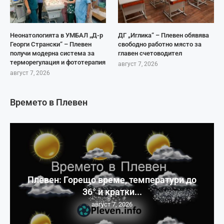
Неонатологията в УМБАЛ „Д-р
ДГ „Иглика“ – Плевен обявява
Георги Странски“ – Плевен
свободно работно място за
получи модерна система за
главен счетоводител
терморегулация и фототерапия
август 7, 2026
август 7, 2026
Времето в Плевен
Плевен: Горещо време, температури до
36° и кратки...
август 7, 2026