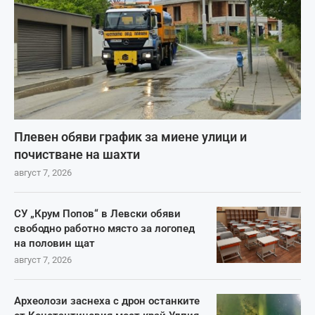
Плевен обяви график за миене улици и
почистване на шахти
август 7, 2026
СУ „Крум Попов“ в Левски обяви
свободно работно място за логопед
на половин щат
август 7, 2026
Археолози заснеха с дрон останките