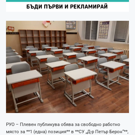
РУО – Плевен публикува обява за свободно работно
място за **1 (една) позиция** в **СУ „Д-р Петър Берон“**,