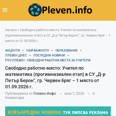
Начало
»
Свободно работно място: Учител по математика
(прогимназиален етап) в СУ „Д-р Петър Берон“, гр. Червен бряг – 1
място от 01.09.2026 г.
АКЦЕНТИ
НАЙ-ВАЖНОТО
ОБРАЗОВАНИЕ
ПЛЕВЕН ДНЕС
ПОСЛЕДНИ НОВИНИ
РУО ПЛЕВЕН - СВОБОДНИ РАБОТНИ МЕСТА ЗА УЧИТЕЛИ
Свободно работно място: Учител по
математика (прогимназиален етап) в СУ „Д-р
Петър Берон“, гр. Червен бряг – 1 място от
01.09.2026 г.
Публикувано от
Плевен Инфо
юли 7, 2026
0
Коментари