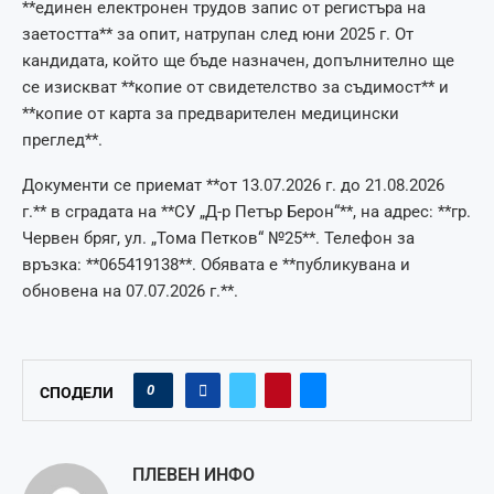
**единен електронен трудов запис от регистъра на
заетостта** за опит, натрупан след юни 2025 г. От
кандидата, който ще бъде назначен, допълнително ще
се изискват **копие от свидетелство за съдимост** и
**копие от карта за предварителен медицински
преглед**.
Документи се приемат **от 13.07.2026 г. до 21.08.2026
г.** в сградата на **СУ „Д-р Петър Берон“**, на адрес: **гр.
Червен бряг, ул. „Тома Петков“ №25**. Телефон за
връзка: **065419138**. Обявата е **публикувана и
обновена на 07.07.2026 г.**.
0
СПОДЕЛИ
ПЛЕВЕН ИНФО