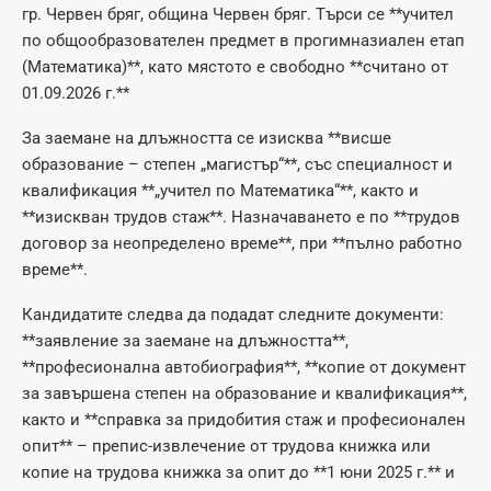
гр. Червен бряг, община Червен бряг. Търси се **учител
по общообразователен предмет в прогимназиален етап
(Математика)**, като мястото е свободно **считано от
01.09.2026 г.**
За заемане на длъжността се изисква **висше
образование – степен „магистър“**, със специалност и
квалификация **„учител по Математика“**, както и
**изискван трудов стаж**. Назначаването е по **трудов
договор за неопределено време**, при **пълно работно
време**.
Кандидатите следва да подадат следните документи:
**заявление за заемане на длъжността**,
**професионална автобиография**, **копие от документ
за завършена степен на образование и квалификация**,
както и **справка за придобития стаж и професионален
опит** – препис-извлечение от трудова книжка или
копие на трудова книжка за опит до **1 юни 2025 г.** и