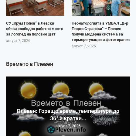
СУ „Крум Попов“ в Левски
Неонатологията в УМБАЛ „Д-р
обяви свободно работно място
Георги Странски“ – Плевен
за логопед на половин щат
получи модерна система за
терморегулация и фототерапия
август 7, 2026
август 7, 2026
Времето в Плевен
Плевен: Горещо време, температури до
36° и кратки...
август 7, 2026