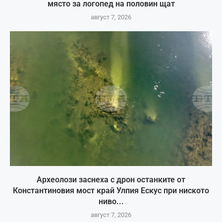
място за логопед на половин щат
август 7, 2026
Археолози заснеха с дрон останките от
Константиновия мост край Улпия Ескус при ниското
ниво...
август 7, 2026