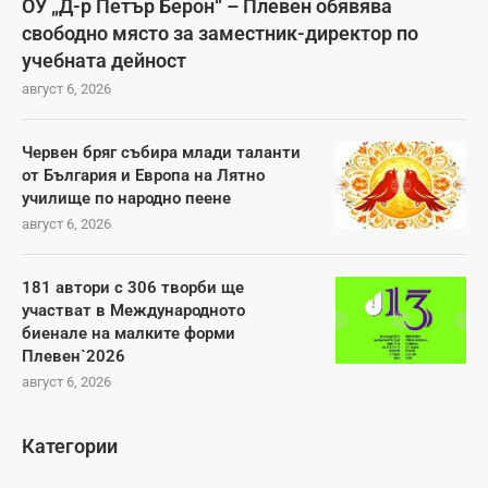
ОУ „Д-р Петър Берон“ – Плевен обявява
свободно място за заместник-директор по
учебната дейност
август 6, 2026
Червен бряг събира млади таланти
от България и Европа на Лятно
училище по народно пеене
август 6, 2026
181 автори с 306 творби ще
участват в Международното
биенале на малките форми
Плевен`2026
август 6, 2026
Категории