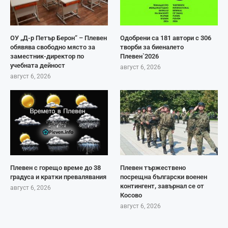
ОУ „Д-р Петър Берон“ – Плевен
Одобрени са 181 автори с 306
обявява свободно място за
творби за биеналето
заместник-директор по
Плевен`2026
учебната дейност
август 6, 2026
август 6, 2026
Плевен с горещо време до 38
Плевен тържествено
градуса и кратки превалявания
посрещна български военен
контингент, завърнал се от
август 6, 2026
Косово
август 6, 2026