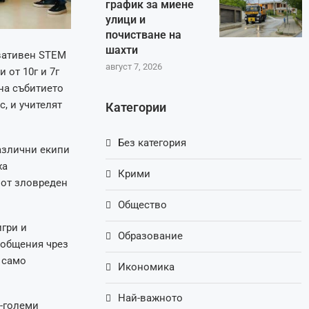
график за миене
улици и
почистване на
шахти
овативен STEM
август 7, 2026
 от 10г и 7г
на събитието
, и учителят
Категории
Без категория
различни екипи
ха
Крими
 от зловреден
Общество
гри и
Образование
ъобщения чрез
 само
Икономика
Най-важното
о-големи