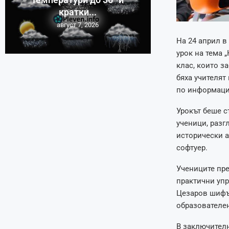
кратки...
август 7, 2026
На 24 април в
урок на тема „
клас, които з
бяха учителят
по информаци
Урокът беше с
ученици, разг
исторически а
софтуер.
Учениците пре
практични уп
Цезаров шифъ
образователен
В заключителн