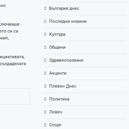
лно
България днес
Последни новини
включваше
ето си са
Култура
екип,
Общини
ициативата,
Здравеопазване
 създадената
Акценти
Плевен Днес
Политика
Ловеч
Спорт