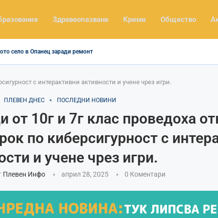
бразование
Здравеопазване
Крими
Общество
А
ото село в Опанец заради ремонт
рсигурност с интерактивни активности и учене чрез игри.
ПЛЕВЕН ДНЕС
ПОСЛЕДНИ НОВИНИ
и от 10г и 7г клас проведоха о
рок по киберсигурност с интер
сти и учене чрез игри.
т
Плевен Инфо
април 28, 2025
0 Коментари