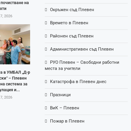
 почистване на
хти
Окръжен съд Плевен
 7, 2026
Времето в Плевен
Районен съд Плевен
Административен съд Плевен
РУО Плевен – Свободни работни
места за учители
а в УМБАЛ „Д-р
ски“ – Плевен
Катастрофа в Плевен днес
на система за
лация и...
Празници
 7, 2026
ВиК – Плевен
Пожар в Плевен