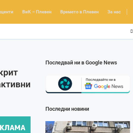
кценти
ВиК – Плевен
Времето в Плевен
За нас
Последвай ни в Google News
ткрит
активни
Последни новини