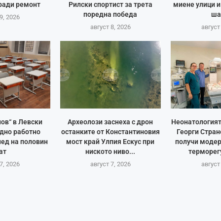
ради ремонт
Рилски спортист за трета
миене улици и
поредна победа
ша
9, 2026
август 8, 2026
август
ов“ в Левски
Археолози заснеха с дрон
Неонатологият
дно работно
останките от Константиновия
Георги Стран
пед на половин
мост край Улпия Ескус при
получи модер
ат
ниското ниво...
терморегу
7, 2026
август 7, 2026
август