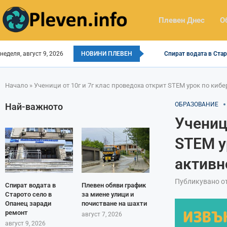
Плевен Днес
О
неделя, август 9, 2026
НОВИНИ ПЛЕВЕН
Спират водата в Стар
Начало
»
Ученици от 10г и 7г клас проведоха открит STEM урок по кибе
ОБРАЗОВАНИЕ
Най-важното
Учениц
STEM у
активно
Публикувано о
Спират водата в
Плевен обяви график
Старото село в
за миене улици и
Опанец заради
почистване на шахти
ремонт
август 7, 2026
август 9, 2026