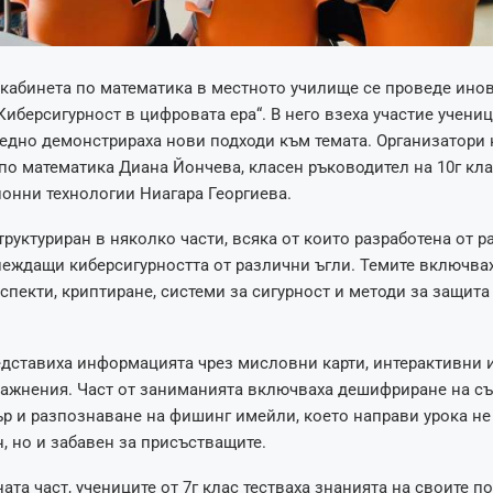
 кабинета по математика в местното училище се проведе ин
Киберсигурност в цифровата ера“. В него взеха участие ученици
аедно демонстрираха нови подходи към темата. Организатори 
 по математика Диана Йончева, класен ръководител на 10г клас
онни технологии Ниагара Георгиева.
труктуриран в няколко части, всяка от които разработена от 
леждащи киберсигурността от различни ъгли. Темите включва
спекти, криптиране, системи за сигурност и методи за защита
дставиха информацията чрез мисловни карти, интерактивни и
ражнения. Част от заниманията включваха дешифриране на с
р и разпознаване на фишинг имейли, което направи урока не
, но и забавен за присъстващите.
ата част, учениците от 7г клас тестваха знанията на своите п