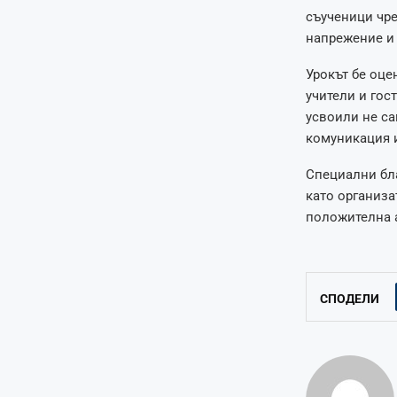
съученици чре
напрежение и
Урокът бе оце
учители и гос
усвоили не са
комуникация и
Специални бла
като организа
положителна 
СПОДЕЛИ