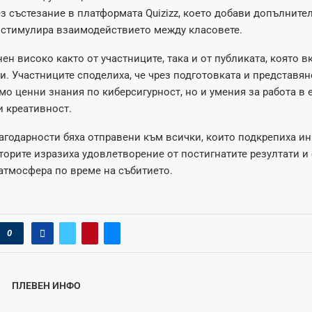
з състезание в платформата Quizizz, което добави допълните
 стимулира взаимодействието между класовете.
нен високо както от участниците, така и от публиката, която 
ти. Участниците споделиха, че чрез подготовката и представян
мо ценни знания по киберсигурност, но и умения за работа в 
 креативност.
годарности бяха отправени към всички, които подкрепиха ин
торите изразиха удовлетворение от постигнатите резултати и
атмосфера по време на събитието.
0
ПЛЕВЕН ИНФО