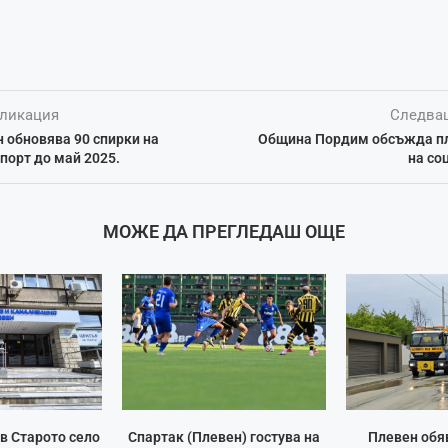
ликация
Следва
 обновява 90 спирки на
Община Пордим обсъжда пл
порт до май 2025.
на со
МОЖЕ ДА ПРЕГЛЕДАШ ОЩЕ
в Старото село
Спартак (Плевен) гостува на
Плевен обя