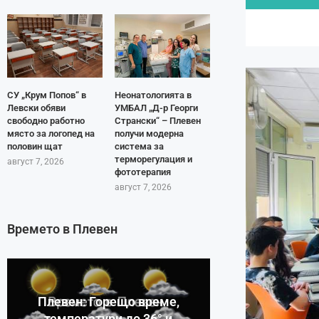
СУ „Крум Попов“ в
Неонатологията в
Левски обяви
УМБАЛ „Д-р Георги
свободно работно
Странски“ – Плевен
място за логопед на
получи модерна
половин щат
система за
терморегулация и
август 7, 2026
фототерапия
август 7, 2026
Времето в Плевен
Плевен: Горещо време,
температури до 36° и