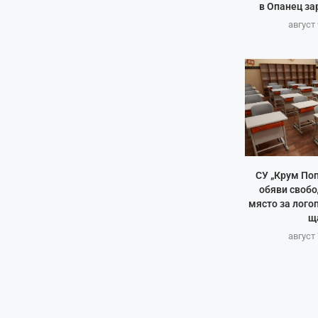
в Опанец за
август 
СУ „Крум Поп
обяви свобо
място за лого
щ
август 