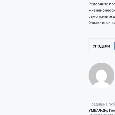
Редовните пр
жизненонеобх
само жените д
близките си з
СПОДЕЛИ
Предишна пуб
УМБАЛ-Д-р Гео