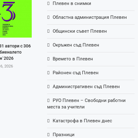
Плевен в снимки
Областна администрация Плевен
Общински съвет Плевен
Окръжен съд Плевен
81 автори с 306
 биеналето
н`2026
Времето в Плевен
 6, 2026
Районен съд Плевен
Административен съд Плевен
РУО Плевен – Свободни работни
места за учители
Катастрофа в Плевен днес
Празници