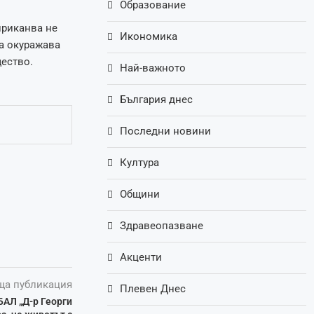
Образование
приканва не
Икономика
да окуражава
щество.
Най-важното
България днес
Последни новини
Култура
Общини
Здравеопазване
Акценти
ща публикация
Плевен Днес
АЛ „Д-р Георги