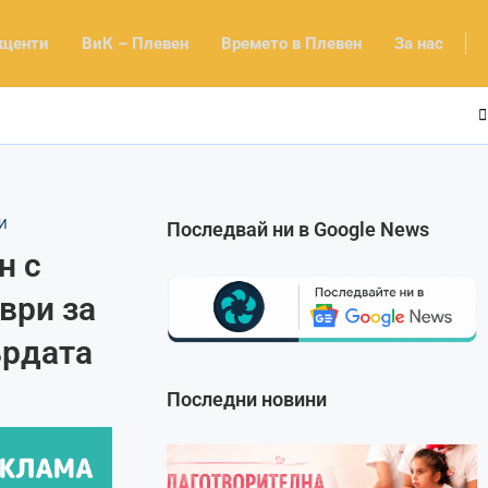
кценти
ВиК – Плевен
Времето в Плевен
За нас
И
Последвай ни в Google News
н с
ври за
ърдата
Последни новини