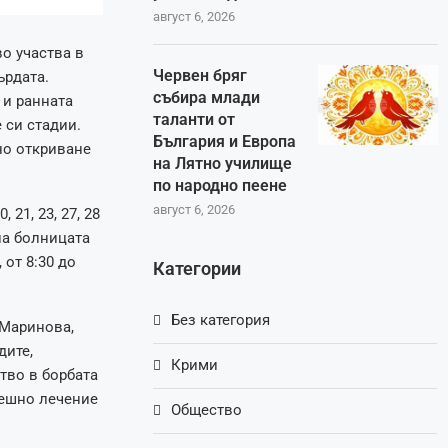
август 6, 2026
о участва в
Червен бряг
ърдата.
събира млади
 и ранната
таланти от
 си стадии.
България и Европа
но откриване
на Лятно училище
по народно пеене
август 6, 2026
21, 23, 27, 28
на болницата
 от 8:30 до
Категории
Без категория
 Маринова,
дите,
Крими
тво в борбата
пешно лечение
Общество