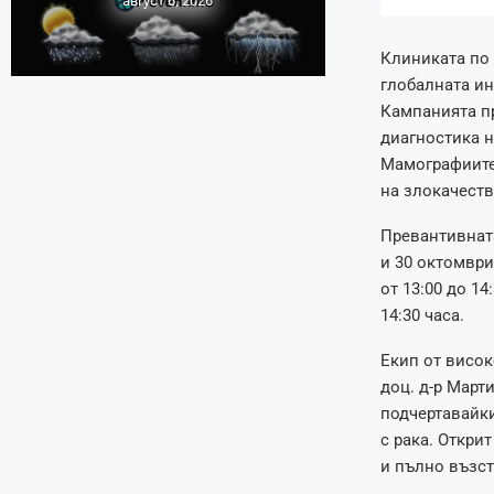
август 6, 2026
Клиниката по 
глобалната ин
Кампанията пр
диагностика н
Мамографиите
на злокачест
Превантивната
и 30 октомври
от 13:00 до 14
14:30 часа.
Екип от висо
доц. д-р Март
подчертавайки
с рака. Откри
и пълно възс