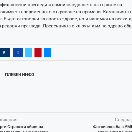
офилактични прегледи и самоизследването на гърдите са
одими за навременното откриване на промени. Кампанията 
а бъдат отговорни за своето здраве, но и напомня на всеки 
а редовни прегледи. Превенцията е ключът към по-здраво об
0
ПЛЕВЕН ИНФО
ликация
Следва
рги Странски обявява
Фотоизложба в УМБ