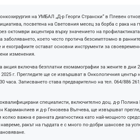
онкохирургия на УМБАЛ „Д-р Георги Странски“ в Плевен отнов
ициатива, посветена на Световния месец за борба с рака на г
ез октомври акцентира върху значението на профилактиката
а заболяването, което често протича безсимптомно в ранните
 и ехографиите остават основни инструменти за своевремен
вени изменения.
 акция включва безплатни ехомамографии за жените в дни 20, 
 2025 г. Прегледите ще се извършват в Онкологичния център 
:30 часа. Записването става предварително на тел. 064/886 261,
коквалифицирани специалисти, включително доц. д-р Полина
ин Караманлиев и д-р Геновева Вълчева, ще извършват прегле
 колко важна е ранната диагностика като най-мощното средс
т навреме, ракът на гърдата е с много по-добри шансове за ус
тановяване.