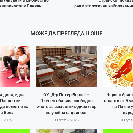
ециализанти в множество
Странски“ показв
ециалности в Плевен
ревматологични заболявани
МОЖЕ ДА ПРЕГЛЕДАШ ОЩЕ
а диня, една
ОУ „Д-р Петър Берон“ –
Червен бряг
Плевен се
Плевен обявява свободно
таланти от Бъ
 да помогне на
място за заместник-директор
на Лятно 
а Бела
по учебната дейност
наро
7, 2026
август 6, 2026
август