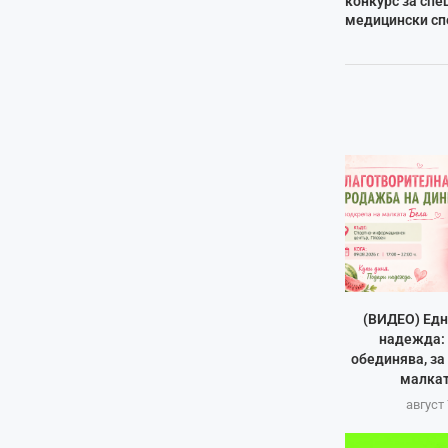
конкурс за сп
медицински сп
(ВИДЕО) Едн
надежда: 
обединява, за
малкат
август 