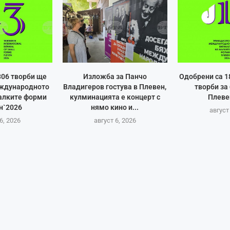
306 творби ще
Изложба за Панчо
Одобрени са 1
еждународното
Владигеров гостува в Плевен,
творби за
алките форми
кулминацията е концерт с
Плеве
н`2026
нямо кино и...
август
6, 2026
август 6, 2026