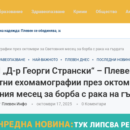
бразование
Здравеопазване
Крими
Общество
А
на надежда: Плевен се обединява, за да помогне...
рафии през октомври за Световния месец за борба с рака на гърдата
РАВЕОПАЗВАНЕ
НАЙ-ВАЖНОТО
ПЛЕВЕН ДНЕС
ПОСЛЕДНИ НОВИН
„Д-р Георги Странски“ – Плеве
тни ехомамографии през октом
ния месец за борба с рака на г
т
Плевен Инфо
октомври 17, 2025
0 Коментари