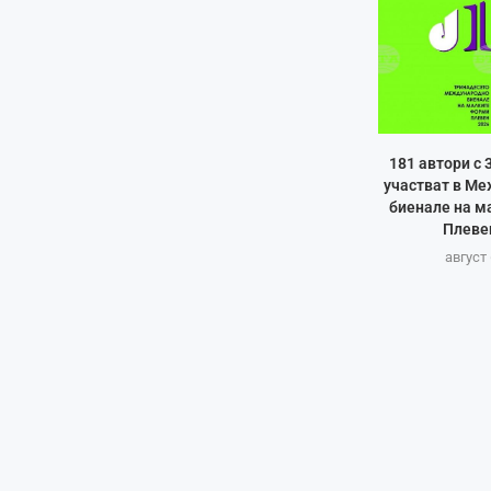
181 автори с 
участват в М
биенале на м
Плеве
август 