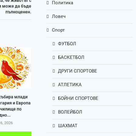
а, че животът с
Политика
я може да бъде
пълноценен.
Ловеч
Спорт
ФУТБОЛ
БАСКЕТБОЛ
ДРУГИ СПОРТОВЕ
АТЛЕТИКА
 събира млади
БОЙНИ СПОРТОВЕ
лгария и Европа
училище по
ВОЛЕЙБОЛ
дно...
 6, 2026
ШАХМАТ