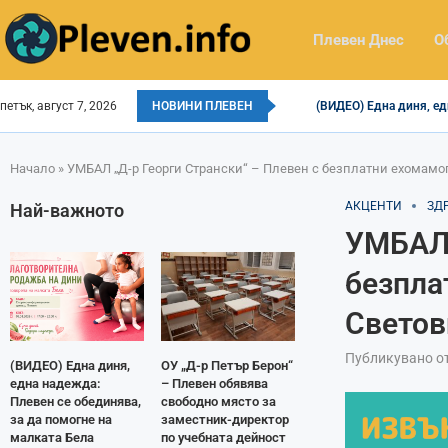
Плевен Днес
О
петък, август 7, 2026
НОВИНИ ПЛЕВЕН
(ВИДЕО) Една диня, ед
Начало
»
УМБАЛ „Д-р Георги Странски“ – Плевен с безплатни ехомамог
АКЦЕНТИ
ЗД
Най-важното
УМБАЛ 
безпла
Светов
Публикувано о
(ВИДЕО) Една диня,
ОУ „Д-р Петър Берон“
една надежда:
– Плевен обявява
Плевен се обединява,
свободно място за
за да помогне на
заместник-директор
малката Бела
по учебната дейност