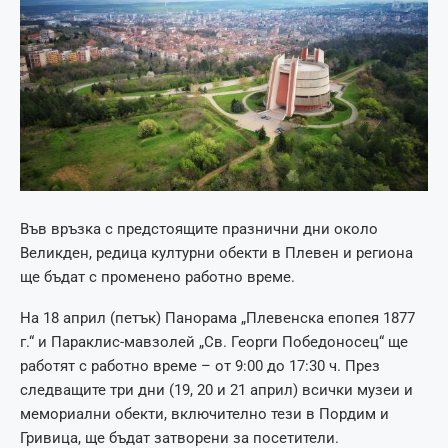
Във връзка с предстоящите празнични дни около
Великден, редица културни обекти в Плевен и региона
ще бъдат с променено работно време.
На 18 април (петък) Панорама „Плевенска епопея 1877
г.“ и Параклис-мавзолей „Св. Георги Победоносец“ ще
работят с работно време – от 9:00 до 17:30 ч. През
следващите три дни (19, 20 и 21 април) всички музеи и
мемориални обекти, включително тези в Пордим и
Гривица, ще бъдат затворени за посетители.