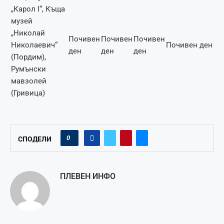
„Карол І“, Къща
музей
„Николай
Почивен
Почивен
Почивен
Николаевич“
Почивен ден
ден
ден
ден
(Пордим),
Румънски
мавзолей
(Гривица)
0
СПОДЕЛИ
ПЛЕВЕН ИНФО