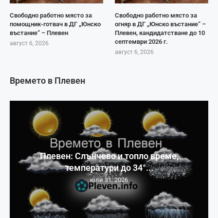
Свободно работно място за
Свободно работно място за
помощник-готвач в ДГ „Юнско
огняр в ДГ „Юнско въстание“ –
въстание“ – Плевен
Плевен, кандидатстване до 10
септември 2026 г.
август 6, 2026
август 6, 2026
Времето в Плевен
Плевен: Слънчево и топло време,
температури до 34°...
юли 31, 2026