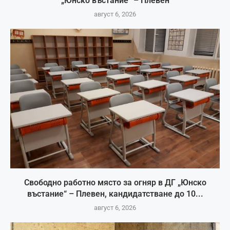
„Юнско въстание“ – Плевен
август 6, 2026
Свободно работно място за огняр в ДГ „Юнско
въстание“ – Плевен, кандидатстване до 10...
август 6, 2026