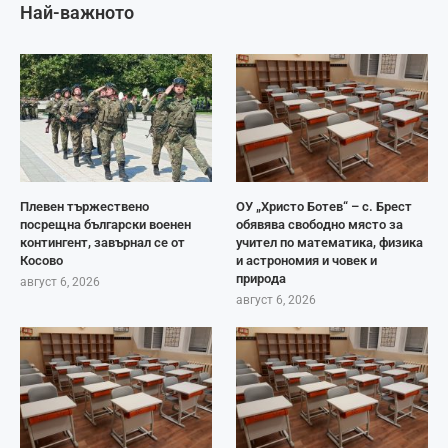
Най-важното
Плевен тържествено
ОУ „Христо Ботев“ – с. Брест
посрещна български военен
обявява свободно място за
контингент, завърнал се от
учител по математика, физика
Косово
и астрономия и човек и
природа
август 6, 2026
август 6, 2026