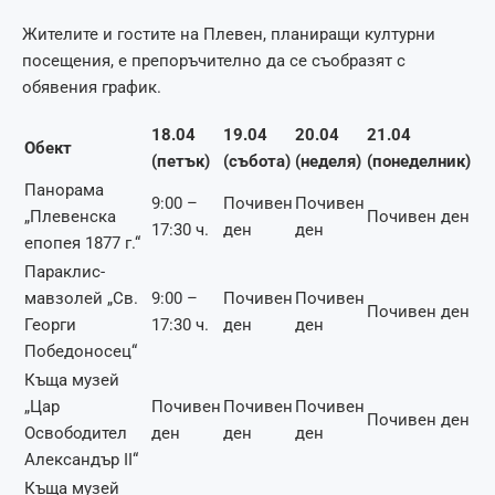
Жителите и гостите на Плевен, планиращи културни
посещения, е препоръчително да се съобразят с
обявения график.
18.04
19.04
20.04
21.04
Обект
(петък)
(събота)
(неделя)
(понеделник)
Панорама
9:00 –
Почивен
Почивен
„Плевенска
Почивен ден
17:30 ч.
ден
ден
епопея 1877 г.“
Параклис-
мавзолей „Св.
9:00 –
Почивен
Почивен
Почивен ден
Георги
17:30 ч.
ден
ден
Победоносец“
Къща музей
„Цар
Почивен
Почивен
Почивен
Почивен ден
Освободител
ден
ден
ден
Александър ІІ“
Къща музей