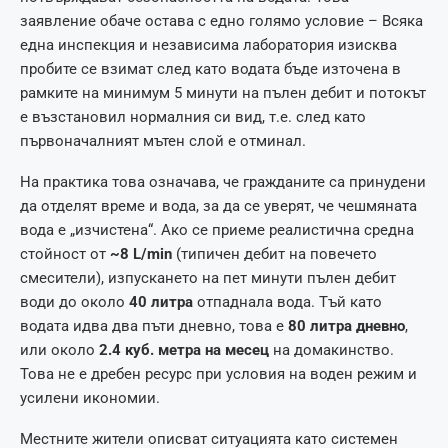
заявление обаче остава с едно голямо условие – Всяка
една инспекция и независима лаборатория изисква
пробите се взимат след като водата бъде източена в
рамките на минимум 5 минути на пълен дебит и потокът
е възстановил нормалния си вид, т.е. след като
първоначалният мътен слой е отминал.
На практика това означава, че гражданите са принудени
да отделят време и вода, за да се уверят, че чешмяната
вода е „изчистена“. Ако се приеме реалистична средна
стойност от
~8 L/min
(типичен дебит на повечето
смесители), изпускането на пет минути пълен дебит
води до около
40 литра
отпаднала вода. Тъй като
водата идва два пъти дневно, това е
80 литра дневно
,
или около
2.4 куб. метра на месец
на домакинство.
Това не е дребен ресурс при условия на воден режим и
усилени икономии.
Местните жители описват ситуацията като системен