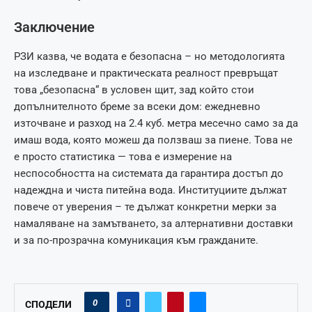
Заключение
РЗИ казва, че водата е безопасна – но методологията
на изследване и практическата реалност превръщат
това „безопасна“ в условен щит, зад който стои
допълнителното бреме за всеки дом: ежедневно
източване и разход на 2.4 куб. метра месечно само за да
имаш вода, която можеш да ползваш за пиене. Това не
е просто статистика — това е измерение на
неспособността на системата да гарантира достъп до
надеждна и чиста питейна вода. Институциите дължат
повече от уверения – те дължат конкретни мерки за
намаляване на замътването, за алтернативни доставки
и за по-прозрачна комуникация към гражданите.
0
СПОДЕЛИ