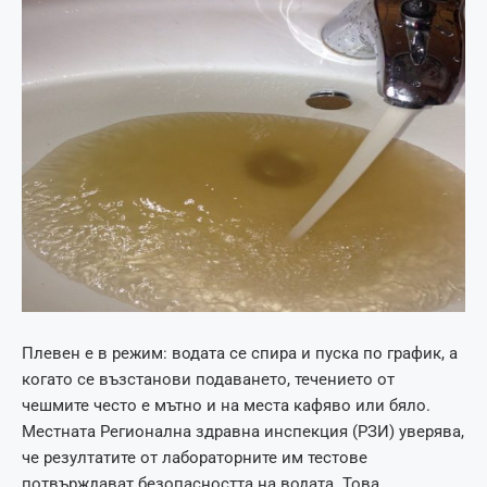
Плевен е в режим: водата се спира и пуска по график, а
когато се възстанови подаването, течението от
чешмите често е мътно и на места кафяво или бяло.
Местната Регионална здравна инспекция (РЗИ) уверява,
че резултатите от лабораторните им тестове
потвърждават безопасността на водата. Това