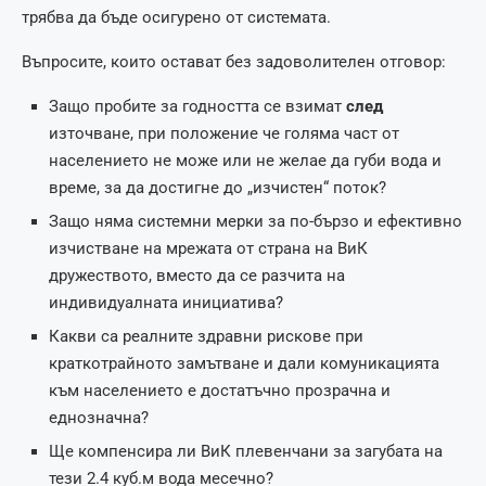
трябва да бъде осигурено от системата.
Въпросите, които остават без задоволителен отговор:
Защо пробите за годността се взимат
след
източване, при положение че голяма част от
населението не може или не желае да губи вода и
време, за да достигне до „изчистен“ поток?
Защо няма системни мерки за по-бързо и ефективно
изчистване на мрежата от страна на ВиК
дружеството, вместо да се разчита на
индивидуалната инициатива?
Какви са реалните здравни рискове при
краткотрайното замътване и дали комуникацията
към населението е достатъчно прозрачна и
еднозначна?
Ще компенсира ли ВиК плевенчани за загубата на
тези 2.4 куб.м вода месечно?