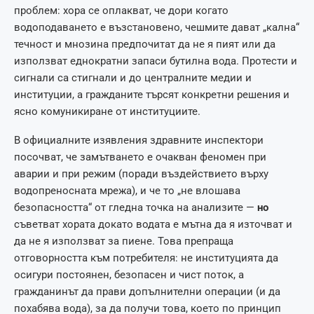
проблем: хора се оплакват, че дори когато
водоподаването е възстановено, чешмите дават „кална“
течност и мнозина предпочитат да не я пият или да
използват еднократни запаси бутилна вода. Протести и
сигнали са стигнали и до централните медии и
институции, а гражданите търсят конкретни решения и
ясно комуникиране от институциите.
В официалните изявления здравните инспектори
посочват, че замътването е очакван феномен при
аварии и при режим (поради въздействието върху
водопреносната мрежа), и че то „не влошава
безопасността“ от гледна точка на анализите —
но
съветват хората докато водата е мътна да я източват и
да не я използват за пиене. Това препраща
отговорността към потребителя: не институцията да
осигури постоянен, безопасен и чист поток, а
гражданинът да прави допълнителни операции (и да
похабява вода), за да получи това, което по принцип