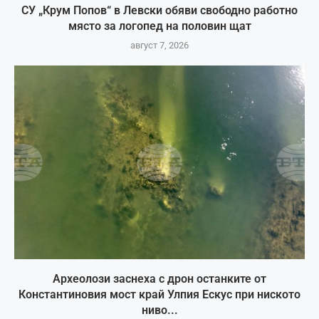
СУ „Крум Попов“ в Левски обяви свободно работно
място за логопед на половин щат
август 7, 2026
Археолози заснеха с дрон останките от
Константиновия мост край Улпия Ескус при ниското
ниво...