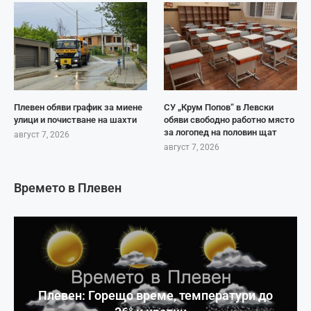
Плевен обяви график за миене
СУ „Крум Попов“ в Левски
улици и почистване на шахти
обяви свободно работно място
за логопед на половин щат
август 7, 2026
август 7, 2026
Времето в Плевен
Плевен: Горещо време, температури до