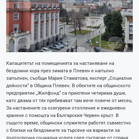
Капацитетът на помещенията за настаняване на
бездомни хора през зимата в Плевен е напълно
запълнен, съобщи Мария Стаматова, експерт „Социални
дейности“ в Община Плевен. В обектите на общинското
предприятие „Жилфонд“ са приютени четирима души,
като двама от тях пребивават там вече повече от месец.
За настанените са осигурени отопление и ежедневно
хранене с помощта на Българския Червен кръст. В
същото време, общински служители работят съвместно
с близки на бездомните за търсене на варианти за
дългосрочна социална услуга след съгласие от страна