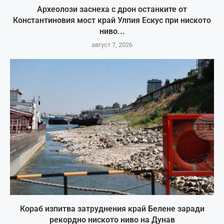
Археолози заснеха с дрон останките от
Константиновия мост край Улпия Ескус при ниското
ниво...
август 7, 2026
Кораб изпитва затруднения край Белене заради
рекордно ниското ниво на Дунав