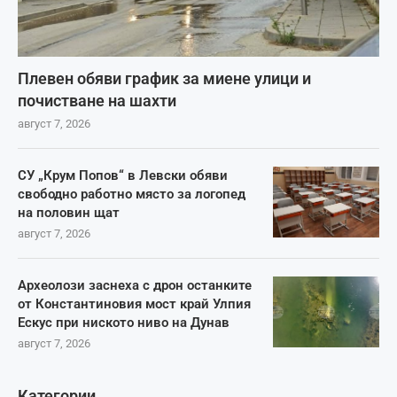
Плевен обяви график за миене улици и
почистване на шахти
август 7, 2026
СУ „Крум Попов“ в Левски обяви
свободно работно място за логопед
на половин щат
август 7, 2026
Археолози заснеха с дрон останките
от Константиновия мост край Улпия
Ескус при ниското ниво на Дунав
август 7, 2026
Категории