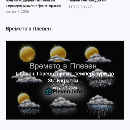
получи модерна система за
главен счетоводител
терморегулация и фототерапия
август 7, 2026
август 7, 2026
Времето в Плевен
Плевен: Горещо време, температури до
36° и кратки...
август 7, 2026