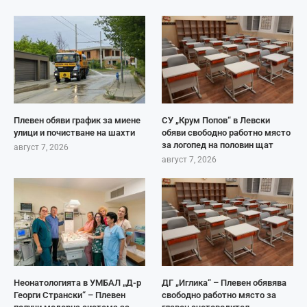
Плевен обяви график за миене
СУ „Крум Попов“ в Левски
улици и почистване на шахти
обяви свободно работно място
за логопед на половин щат
август 7, 2026
август 7, 2026
Неонатологията в УМБАЛ „Д-р
ДГ „Иглика“ – Плевен обявява
Георги Странски“ – Плевен
свободно работно място за