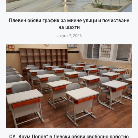
Плевен обяви график за миене улици и почистване
на шахти
август 7, 2026
СУ „Крум Попов“ в Левски обяви свободно работно