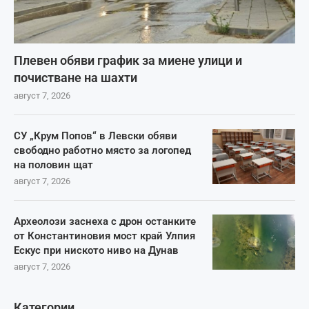
Плевен обяви график за миене улици и
почистване на шахти
август 7, 2026
СУ „Крум Попов“ в Левски обяви
свободно работно място за логопед
на половин щат
август 7, 2026
Археолози заснеха с дрон останките
от Константиновия мост край Улпия
Ескус при ниското ниво на Дунав
август 7, 2026
Категории