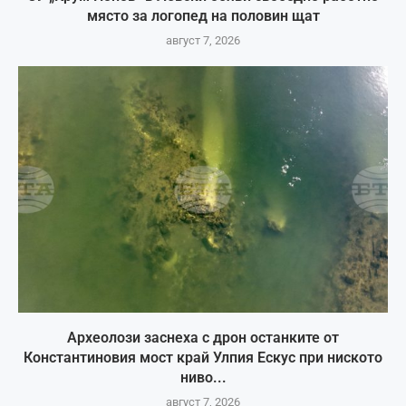
място за логопед на половин щат
август 7, 2026
Археолози заснеха с дрон останките от
Константиновия мост край Улпия Ескус при ниското
ниво...
август 7, 2026