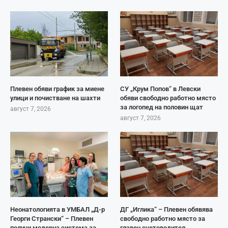
Плевен обяви график за миене
СУ „Крум Попов“ в Левски
улици и почистване на шахти
обяви свободно работно място
за логопед на половин щат
август 7, 2026
август 7, 2026
Неонатологията в УМБАЛ „Д-р
ДГ „Иглика“ – Плевен обявява
Георги Странски“ – Плевен
свободно работно място за
получи модерна система за
главен счетоводител