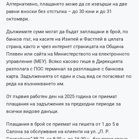
Алтернативно, плащането може да се извърши на две
равни вноски без отстъпка – до 30 юни и до 31
октомври.
Дължимите суми могат да бъдат заплащани в брой, по
банков път, на касите на Изипей и Фастпей в цялата
страна, както и чрез интернет страницата на Община
Плевен или сайта на Министерството на електронното
управление (МЕУ). Всяко касово гише в Дирекцията
разполага с ПОС терминал за разплащане с банкова
карта. Задълженията от един и същ вид се погасяват по
реда на възникването им.
От първия работен ден на 2025 година се приемат
плащания на задължения за предходни периоди за
всички видове данъци.
Плащания в брой се приемат на гишета от 1 до 5 в
Салона за обслужване на клиенти на ул. „П. Р.