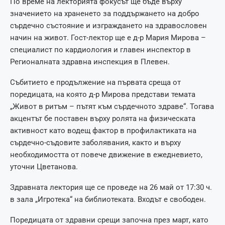
По време на лекторията фокусът ще бъде върху
значението на храненето за поддържането на добро
сърдечно състояние и изграждането на здравословен
начин на живот. Гост-лектор ще е д-р Мария Мирова –
специалист по кардиология и главен инспектор в
Регионалната здравна инспекция в Плевен.
Събитието е продължение на първата среща от
поредицата, на която д-р Мирова представи темата
„Живот в ритъм – пътят към сърдечното здраве“. Тогава
акцентът бе поставен върху ролята на физическата
активност като водещ фактор в профилактиката на
сърдечно-съдовите заболявания, както и върху
необходимостта от повече движение в ежедневието,
уточни Цветанова.
Здравната лектория ще се проведе на 26 май от 17:30 ч.
в зала „Игротека“ на библиотеката. Входът е свободен.
Поредицата от здравни срещи започна през март, като