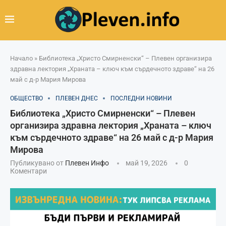
Начало
»
Библиотека „Христо Смирненски“ – Плевен организира
здравна лектория „Храната – ключ към сърдечното здраве“ на 26
май с д-р Мария Мирова
ОБЩЕСТВО
ПЛЕВЕН ДНЕС
ПОСЛЕДНИ НОВИНИ
Библиотека „Христо Смирненски“ – Плевен
организира здравна лектория „Храната – ключ
към сърдечното здраве“ на 26 май с д-р Мария
Мирова
Публикувано от
Плевен Инфо
май 19, 2026
0
Коментари