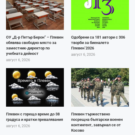
ОУ „Д-р Петър Берон“ – Плевен
Одобрени са 181 автори с 306
обявява свободно място за
творби за биеналето
заместник-директор по
Плевен`2026
учебната дейност
август 6, 2026
август 6, 2026
Плевен с горещо време до 38
Плевен тържествено
градуса и кратки превалявания
посрещна български военен
контингент, завърнал се от
август 6, 2026
Косово