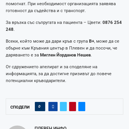
помогнат. При необходимост организацията заявява
готовност да съдейства и с транспорт.
За връзка със съпругата на пациента – Цвети:
0876 254
248
.
Всеки, който може да дари кръв с група
B+
, може да се
обърне към Кръвния център в Плевен и да посочи, че
даряването е за
Миглен Йорданов Нешев
.
От сдружението апелират и за споделяне на
информацията, за да достигне призивът до повече
потенциални кръводарители.
0
СПОДЕЛИ
ПЛЕВЕН ИНФО