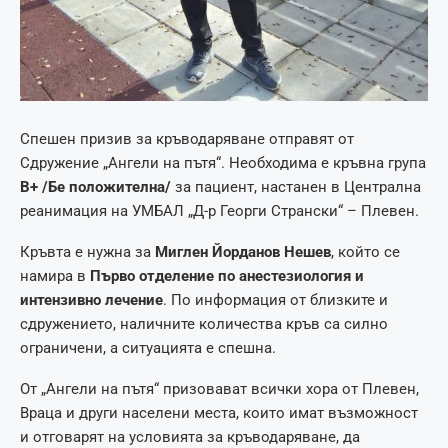
Спешен призив за кръводаряване отправят от
Сдружение „Ангели на пътя“. Необходима е кръвна група
B+ /Бе положителна/
за пациент, настанен в Централна
реанимация на УМБАЛ „Д-р Георги Странски“ – Плевен.
Кръвта е нужна за
Миглен Йорданов Нешев
, който се
намира в
Първо отделение по анестезиология и
интензивно лечение
. По информация от близките и
сдружението, наличните количества кръв са силно
ограничени, а ситуацията е спешна.
От „Ангели на пътя“ призовават всички хора от Плевен,
Враца и други населени места, които имат възможност
и отговарят на условията за кръводаряване, да