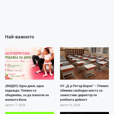
Най-важното
(ВИДЕО) Една диня, една
ОУ „Д-р Петър Берон“ – Плевен
надежда: Плевен се
обявява свободно място за
обединява, за да помогне на
заместник-директор по
малката Бела
учебната дейност
август 7, 2026
август 6, 2026