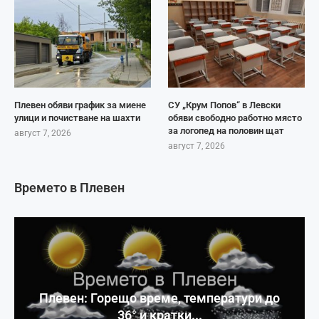
Плевен обяви график за миене
СУ „Крум Попов“ в Левски
улици и почистване на шахти
обяви свободно работно място
за логопед на половин щат
август 7, 2026
август 7, 2026
Времето в Плевен
Плевен: Горещо време, температури до
36° и кратки...