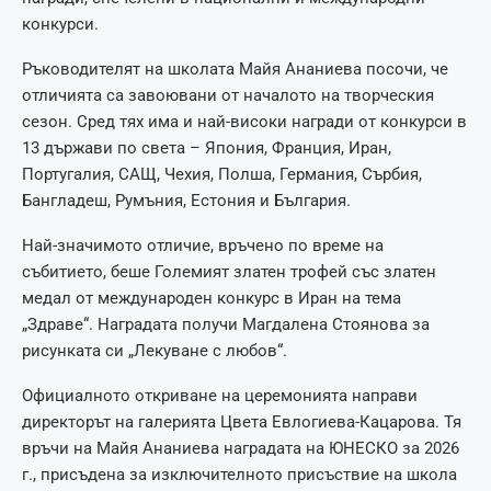
конкурси.
Ръководителят на школата Майя Ананиева посочи, че
отличията са завоювани от началото на творческия
сезон. Сред тях има и най-високи награди от конкурси в
13 държави по света – Япония, Франция, Иран,
Португалия, САЩ, Чехия, Полша, Германия, Сърбия,
Бангладеш, Румъния, Естония и България.
Най-значимото отличие, връчено по време на
събитието, беше Големият златен трофей със златен
медал от международен конкурс в Иран на тема
„Здраве“. Наградата получи Магдалена Стоянова за
рисунката си „Лекуване с любов“.
Официалното откриване на церемонията направи
директорът на галерията Цвета Евлогиева-Кацарова. Тя
връчи на Майя Ананиева наградата на ЮНЕСКО за 2026
г., присъдена за изключителното присъствие на школа