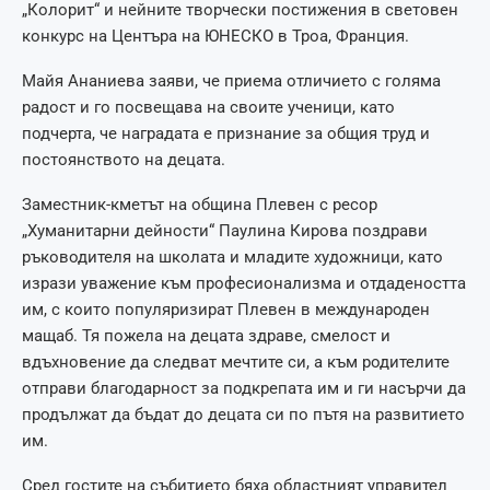
„Колорит“ и нейните творчески постижения в световен
конкурс на Центъра на ЮНЕСКО в Троа, Франция.
Майя Ананиева заяви, че приема отличието с голяма
радост и го посвещава на своите ученици, като
подчерта, че наградата е признание за общия труд и
постоянството на децата.
Заместник-кметът на община Плевен с ресор
„Хуманитарни дейности“ Паулина Кирова поздрави
ръководителя на школата и младите художници, като
изрази уважение към професионализма и отдадеността
им, с които популяризират Плевен в международен
мащаб. Тя пожела на децата здраве, смелост и
вдъхновение да следват мечтите си, а към родителите
отправи благодарност за подкрепата им и ги насърчи да
продължат да бъдат до децата си по пътя на развитието
им.
Сред гостите на събитието бяха областният управител