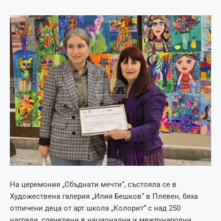
На церемония „Сбъднати мечти“, състояла се в
Художествена галерия „Илия Бешков“ в Плевен, бяха
отличени деца от арт школа „Колорит“ с над 250
награди, спечелени в национални и международни