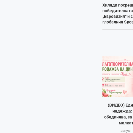
Хиляди посрещ
победителката 
„Евровизия“ и с
глобалния Spot
(ВИДЕО) Едн
надежда: 
обединява, за
малкат
август 