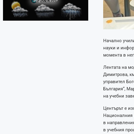
август 6, 2026
Начално учил
науки и инфор
момента в него
Лентата на мо
Димитрова, км
управител Бог
България“, Ма
на учебни зав
Центърът е из
Националния п
в направления
в учебния про