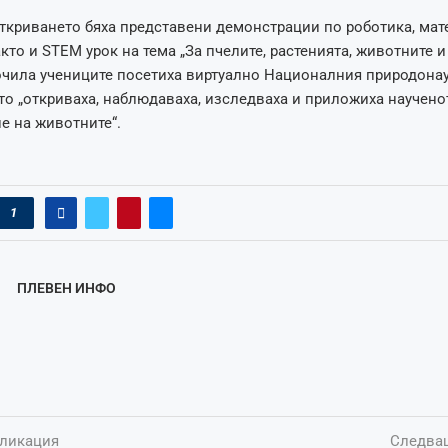
ткриването бяха представени демонстрации по роботика, мат
кто и STEM урок на тема „За пчелите, растенията, животните и 
очила учениците посетиха виртуално Националния природона
то „откриваха, наблюдаваха, изследваха и приложиха научено
е на животните“.
1
ПЛЕВЕН ИНФО
ликация
Следва