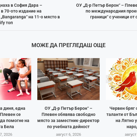
наха в София Дара –
ОУ „Д-р Петър Берон“ – Плев
в 70-ото издание на
по международния проек
 „Bangaranga“ на 11-о място в
граници“ с ученици о
ify топ
МОЖЕ ДА ПРЕГЛЕДАШ ОЩЕ
а диня, една
ОУ „Д-р Петър Берон“ –
Червен бряг
Плевен се
Плевен обявява свободно
таланти от Бъ
 да помогне на
място за заместник-директор
на Лятно 
а Бела
по учебната дейност
наро
7, 2026
август 6, 2026
август