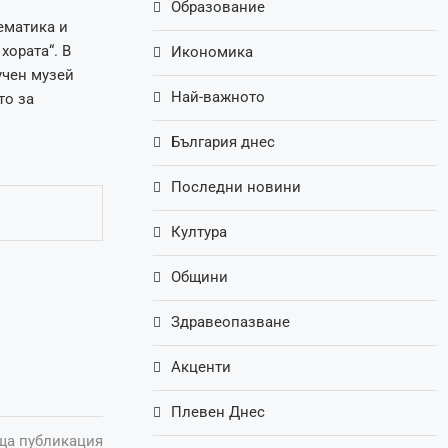
Образование
ематика и
хората“. В
Икономика
учен музей
Най-важното
то за
България днес
Последни новини
Култура
Общини
Здравеопазване
Акценти
Плевен Днес
ща публикация