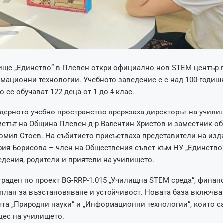
ище „Единство“ в Плевен откри официално нов STEM център 
мационни технологии. Учебното заведение е с над 100-годишн
 се обучават 122 деца от 1 до 4 клас.
дерното учебно пространство прерязаха директорът на учили
етът на Община Плевен д-р Валентин Христов и заместник о
омил Стоев. На събитието присъстваха представители на изд
рия Борисова – член на Обществения съвет към НУ „Единство“
едения, родители и приятели на училището.
граден по проект BG-RRP-1.015 „Училищна STEM среда“, финан
лан за възстановяване и устойчивост. Новата база включва
та „Природни науки“ и „Информационни технологии“, които с
цес на училището.