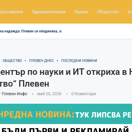
бразование
Здравеопазване
Крими
Общество
А
на надежда: Плевен се обединява, за да помогне...
ОБЩЕСТВО
ПЛЕВЕН ДНЕС
ПОСЛЕДНИ НОВИНИ
ентър по науки и ИТ откриха в 
тво“ Плевен
т
Плевен Инфо
май 20, 2026
0 Коментари