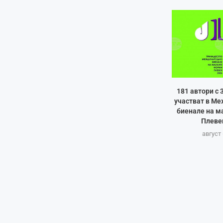
181 автори с 
участват в М
биенале на м
Плеве
август 