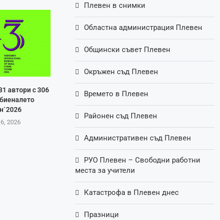
Плевен в снимки
Областна администрация Плевен
Общински съвет Плевен
Окръжен съд Плевен
81 автори с 306
Времето в Плевен
 биеналето
н`2026
Районен съд Плевен
 6, 2026
Административен съд Плевен
РУО Плевен – Свободни работни
места за учители
Катастрофа в Плевен днес
Празници