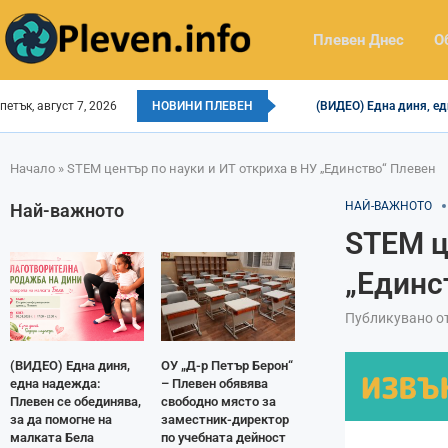
Плевен Днес
О
петък, август 7, 2026
НОВИНИ ПЛЕВЕН
(ВИДЕО) Една диня, ед
Начало
»
STEM център по науки и ИТ откриха в НУ „Единство“ Плевен
НАЙ-ВАЖНОТО
Най-важното
STEM ц
„Единс
Публикувано о
(ВИДЕО) Една диня,
ОУ „Д-р Петър Берон“
една надежда:
– Плевен обявява
Плевен се обединява,
свободно място за
за да помогне на
заместник-директор
малката Бела
по учебната дейност