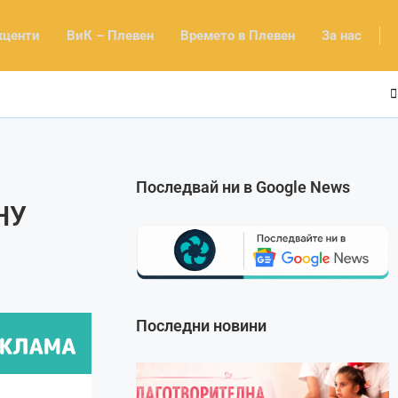
кценти
ВиК – Плевен
Времето в Плевен
За нас
Последвай ни в Google News
НУ
Последни новини