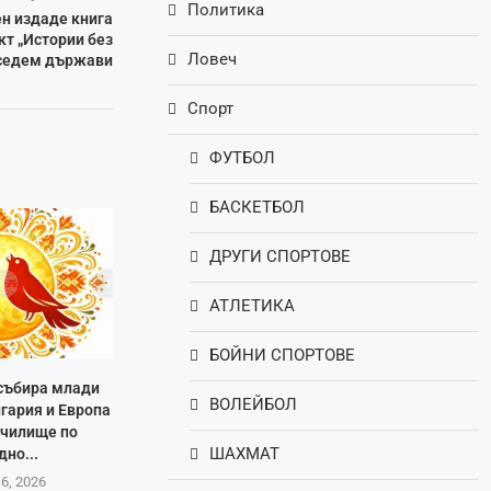
Политика
ен издаде книга
т „Истории без
Ловеч
т седем държави
Спорт
ФУТБОЛ
БАСКЕТБОЛ
ДРУГИ СПОРТОВЕ
АТЛЕТИКА
БОЙНИ СПОРТОВЕ
 събира млади
ВОЛЕЙБОЛ
лгария и Европа
училище по
ШАХМАТ
дно...
 6, 2026