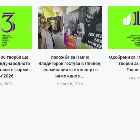
306 творби ще
Изложба за Панчо
Одобрени са 1
еждународното
Владигеров гостува в Плевен,
творби за
алките форми
кулминацията е концерт с
Плеве
н`2026
нямо кино и...
август
6, 2026
август 6, 2026