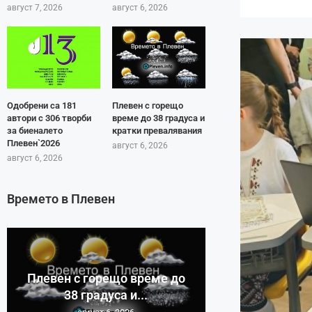
август 7, 2026
август 6, 2026
Одобрени са 181
Плевен с горещо
автори с 306 творби
време до 38 градуса и
за биеналето
кратки превалявания
Плевен`2026
август 6, 2026
август 6, 2026
Времето в Плевен
Плевен с горещо време до
38 градуса и...