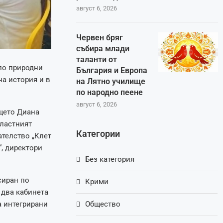
август 6, 2026
Червен бряг
събира млади
таланти от
по природни
България и Европа
а история и в
на Лятно училище
по народно пеене
август 6, 2026
щето Диана
бластният
Категории
ателство „Клет
, директори
Без категория
сиран по
Крими
 два кабинета
а интегрирани
Общество