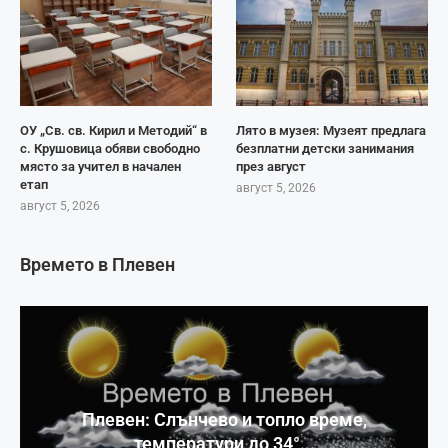
ОУ „Св. св. Кирил и Методий“ в
Лято в музея: Музеят предлага
с. Крушовица обяви свободно
безплатни детски занимания
място за учител в начален
през август
етап
август 5, 2026
август 5, 2026
Времето в Плевен
Плевен: Слънчево и топло време,
температури до 34°...