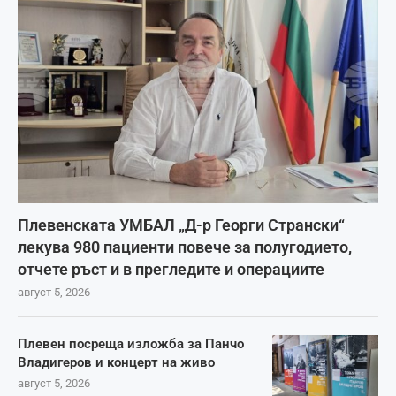
Плевенската УМБАЛ „Д-р Георги Странски“
лекува 980 пациенти повече за полугодието,
отчете ръст и в прегледите и операциите
август 5, 2026
Плевен посреща изложба за Панчо
Владигеров и концерт на живо
август 5, 2026